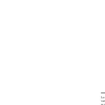
La 
var
su 